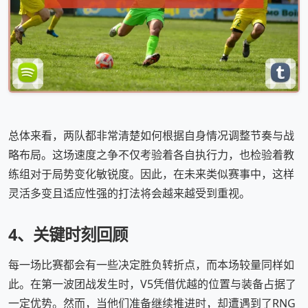
总体来看，两队都非常清楚如何根据自身情况调整节奏与战
略布局。这场速度之争不仅考验着各自执行力，也检验着教
练组对于局势变化敏锐度。因此，在未来类似赛事中，这样
灵活多变且适应性强的打法将会越来越受到重视。
4、关键时刻回顾
每一场比赛都会有一些决定胜负转折点，而本场较量同样如
此。在第一波团战发生时，V5凭借优越的位置与装备占据了
一定优势。然而，当他们准备继续推进时，却遭遇到了RNG