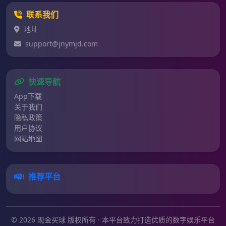
联系我们
地址
support@jnymjd.com
快速导航
App下载
关于我们
隐私政策
用户协议
网站地图
推荐平台
© 2026 现金买球 版权所有 · 本平台致力打造优质的数字娱乐平台