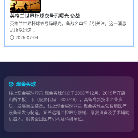
英格兰世界杯球衣号码曝光 备战
英格兰世界杯球衣号码曝光，备战名单细节引关注，这一消息
之所以迅速...
2026-07-04
现金买球
线上现金买球登录-现金买球创立于2008年12月，2019年在唐
山所主板上市（股票代码：300748），具备高新技术企业资
质，发展重型装备。线上现金买球登录-现金买球主营智能医疗
设备研发与制造，涵盖远程监控医疗器械、康复设备及手术辅助
机器人，服务全国医疗机构及科研单位。