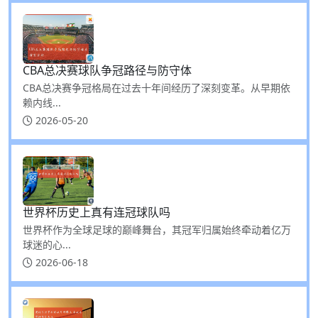
CBA总决赛球队争冠路径与防守体
CBA总决赛争冠格局在过去十年间经历了深刻变革。从早期依
赖内线...
2026-05-20
世界杯历史上真有连冠球队吗
世界杯作为全球足球的巅峰舞台，其冠军归属始终牵动着亿万
球迷的心...
2026-06-18