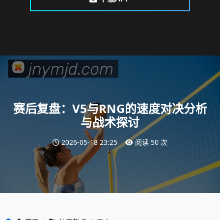
赛后复盘：V5与RNG的速度对决分析
与战术探讨
2026-05-18 23:25
阅读 50 次