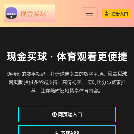
注册入口
现金买球
· 体育观看更便捷
连接你的赛事视野，打造球迷专属的数字主场。
现金买球
网页版
提供多终端支持、高清视频、 实时比分与赛事推
荐，让你随时随地畅享体育内容。
网页端入口
下载APP